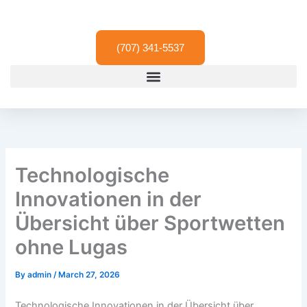
Skip
to
content
(707) 341-5537
Technologische
Innovationen in der
Übersicht über Sportwetten
ohne Lugas
By
admin
/
March 27, 2026
Technologische Innovationen in der Übersicht über