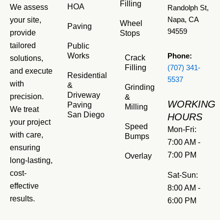
Filling
HOA
We assess
Randolph St,
your site,
Napa, CA
Wheel
Paving
94559
provide
Stops
tailored
Public
Works
Phone:
Crack
solutions,
Filling
(707) 341-
and execute
Residential
5537
with
&
Grinding
Driveway
precision.
&
WORKING
Paving
Milling
We treat
San Diego
HOURS
your project
Speed
Mon-Fri:
with care,
Bumps
7:00 AM -
ensuring
7:00 PM
Overlay
long-lasting,
cost-
Sat-Sun:
effective
8:00 AM -
results.
6:00 PM