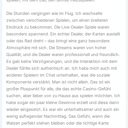
Die Stunden vergingen wie im Flug. Ich wechselte
zwischen verschiedenen Spielen, um einen breiteren
Eindruck zu bekommen. Die Live-Dealer-Spiele waren
besonders spannend. Ein echter Dealer, der Karten austeilt
oder das Rad dreht – das bringt eine ganz besondere
Atmosphäre mit sich. Die Streams waren von hoher
Qualität, und die Dealer waren professionell und freundlich.
Es gab keine Verzögerungen, und die Interaktion mit dem
Dealer fühlte sich authentisch an. Ich habe mich auch mit
anderen Spielern im Chat unterhalten, was die soziale
Komponente verstärkt. Man ist nicht allein. Das ist ein
großer Pluspunkt für alle, die das echte Casino-Gefühl
suchen, aber lieber von zu Hause aus spielen möchten. Ich
habe sogar ein paar kleine Gewinne erzielt und diese dann
wieder eingesetzt. Es war ein unterhaltsamer und auch ein
wenig aufregender Nachmittag. Das Gefühl, wenn die
Walzen perfekt stehen bleiben oder die richtige Karte