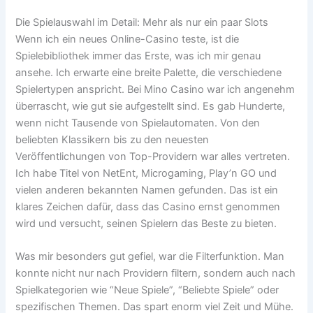
Die Spielauswahl im Detail: Mehr als nur ein paar Slots
Wenn ich ein neues Online-Casino teste, ist die
Spielebibliothek immer das Erste, was ich mir genau
ansehe. Ich erwarte eine breite Palette, die verschiedene
Spielertypen anspricht. Bei Mino Casino war ich angenehm
überrascht, wie gut sie aufgestellt sind. Es gab Hunderte,
wenn nicht Tausende von Spielautomaten. Von den
beliebten Klassikern bis zu den neuesten
Veröffentlichungen von Top-Providern war alles vertreten.
Ich habe Titel von NetEnt, Microgaming, Play’n GO und
vielen anderen bekannten Namen gefunden. Das ist ein
klares Zeichen dafür, dass das Casino ernst genommen
wird und versucht, seinen Spielern das Beste zu bieten.
Was mir besonders gut gefiel, war die Filterfunktion. Man
konnte nicht nur nach Providern filtern, sondern auch nach
Spielkategorien wie “Neue Spiele”, “Beliebte Spiele” oder
spezifischen Themen. Das spart enorm viel Zeit und Mühe.