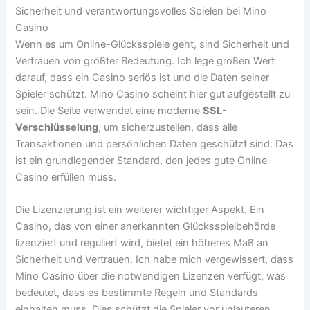
Sicherheit und verantwortungsvolles Spielen bei Mino
Casino
Wenn es um Online-Glücksspiele geht, sind Sicherheit und
Vertrauen von größter Bedeutung. Ich lege großen Wert
darauf, dass ein Casino seriös ist und die Daten seiner
Spieler schützt. Mino Casino scheint hier gut aufgestellt zu
sein. Die Seite verwendet eine moderne
SSL-
Verschlüsselung
, um sicherzustellen, dass alle
Transaktionen und persönlichen Daten geschützt sind. Das
ist ein grundlegender Standard, den jedes gute Online-
Casino erfüllen muss.
Die Lizenzierung ist ein weiterer wichtiger Aspekt. Ein
Casino, das von einer anerkannten Glücksspielbehörde
lizenziert und reguliert wird, bietet ein höheres Maß an
Sicherheit und Vertrauen. Ich habe mich vergewissert, dass
Mino Casino über die notwendigen Lizenzen verfügt, was
bedeutet, dass es bestimmte Regeln und Standards
einhalten muss. Dies schützt die Spieler vor unlauteren