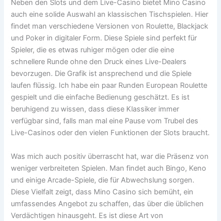
Neben den Slots und dem Live-Casino bietet Mino Casino
auch eine solide Auswahl an klassischen Tischspielen. Hier
findet man verschiedene Versionen von Roulette, Blackjack
und Poker in digitaler Form. Diese Spiele sind perfekt für
Spieler, die es etwas ruhiger mögen oder die eine
schnellere Runde ohne den Druck eines Live-Dealers
bevorzugen. Die Grafik ist ansprechend und die Spiele
laufen flüssig. Ich habe ein paar Runden European Roulette
gespielt und die einfache Bedienung geschätzt. Es ist
beruhigend zu wissen, dass diese Klassiker immer
verfügbar sind, falls man mal eine Pause vom Trubel des
Live-Casinos oder den vielen Funktionen der Slots braucht.
Was mich auch positiv überrascht hat, war die Präsenz von
weniger verbreiteten Spielen. Man findet auch Bingo, Keno
und einige Arcade-Spiele, die für Abwechslung sorgen.
Diese Vielfalt zeigt, dass Mino Casino sich bemüht, ein
umfassendes Angebot zu schaffen, das über die üblichen
Verdächtigen hinausgeht. Es ist diese Art von