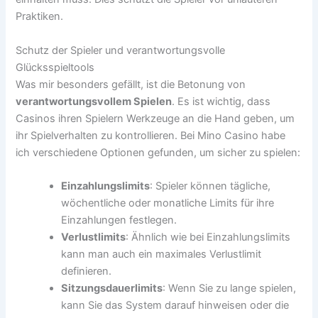
Praktiken.
Schutz der Spieler und verantwortungsvolle
Glücksspieltools
Was mir besonders gefällt, ist die Betonung von
verantwortungsvollem Spielen
. Es ist wichtig, dass
Casinos ihren Spielern Werkzeuge an die Hand geben, um
ihr Spielverhalten zu kontrollieren. Bei Mino Casino habe
ich verschiedene Optionen gefunden, um sicher zu spielen:
Einzahlungslimits
: Spieler können tägliche,
wöchentliche oder monatliche Limits für ihre
Einzahlungen festlegen.
Verlustlimits
: Ähnlich wie bei Einzahlungslimits
kann man auch ein maximales Verlustlimit
definieren.
Sitzungsdauerlimits
: Wenn Sie zu lange spielen,
kann Sie das System darauf hinweisen oder die