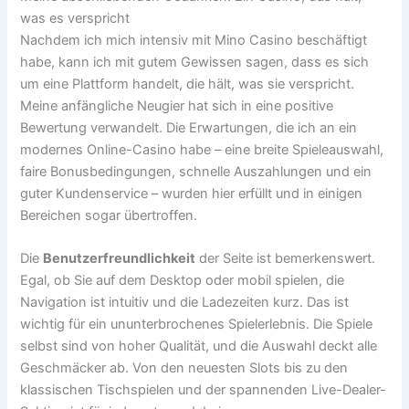
was es verspricht
Nachdem ich mich intensiv mit Mino Casino beschäftigt
habe, kann ich mit gutem Gewissen sagen, dass es sich
um eine Plattform handelt, die hält, was sie verspricht.
Meine anfängliche Neugier hat sich in eine positive
Bewertung verwandelt. Die Erwartungen, die ich an ein
modernes Online-Casino habe – eine breite Spieleauswahl,
faire Bonusbedingungen, schnelle Auszahlungen und ein
guter Kundenservice – wurden hier erfüllt und in einigen
Bereichen sogar übertroffen.
Die
Benutzerfreundlichkeit
der Seite ist bemerkenswert.
Egal, ob Sie auf dem Desktop oder mobil spielen, die
Navigation ist intuitiv und die Ladezeiten kurz. Das ist
wichtig für ein ununterbrochenes Spielerlebnis. Die Spiele
selbst sind von hoher Qualität, und die Auswahl deckt alle
Geschmäcker ab. Von den neuesten Slots bis zu den
klassischen Tischspielen und der spannenden Live-Dealer-