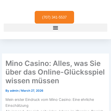
Skip
to
content
(707) 341-5537
Mino Casino: Alles, was Sie
über das Online-Glücksspiel
wissen müssen
By
admin
/
March 27, 2026
Mein erster Eindruck vom Mino Casino: Eine ehrliche
Einschätzung