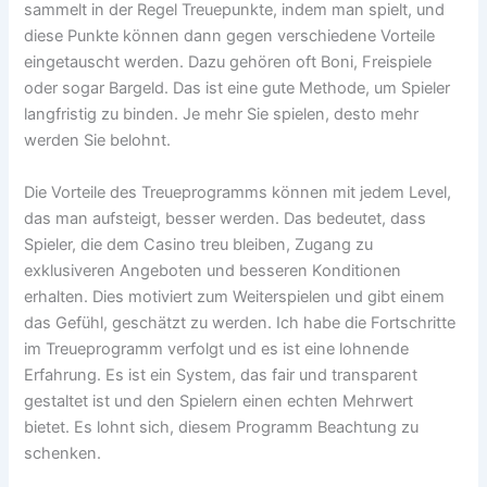
sammelt in der Regel Treuepunkte, indem man spielt, und
diese Punkte können dann gegen verschiedene Vorteile
eingetauscht werden. Dazu gehören oft Boni, Freispiele
oder sogar Bargeld. Das ist eine gute Methode, um Spieler
langfristig zu binden. Je mehr Sie spielen, desto mehr
werden Sie belohnt.
Die Vorteile des Treueprogramms können mit jedem Level,
das man aufsteigt, besser werden. Das bedeutet, dass
Spieler, die dem Casino treu bleiben, Zugang zu
exklusiveren Angeboten und besseren Konditionen
erhalten. Dies motiviert zum Weiterspielen und gibt einem
das Gefühl, geschätzt zu werden. Ich habe die Fortschritte
im Treueprogramm verfolgt und es ist eine lohnende
Erfahrung. Es ist ein System, das fair und transparent
gestaltet ist und den Spielern einen echten Mehrwert
bietet. Es lohnt sich, diesem Programm Beachtung zu
schenken.