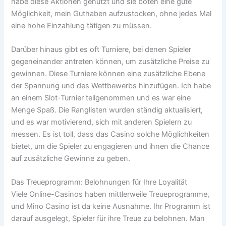
habe diese Aktionen genutzt und sie boten eine gute
Möglichkeit, mein Guthaben aufzustocken, ohne jedes Mal
eine hohe Einzahlung tätigen zu müssen.
Darüber hinaus gibt es oft Turniere, bei denen Spieler
gegeneinander antreten können, um zusätzliche Preise zu
gewinnen. Diese Turniere können eine zusätzliche Ebene
der Spannung und des Wettbewerbs hinzufügen. Ich habe
an einem Slot-Turnier teilgenommen und es war eine
Menge Spaß. Die Ranglisten wurden ständig aktualisiert,
und es war motivierend, sich mit anderen Spielern zu
messen. Es ist toll, dass das Casino solche Möglichkeiten
bietet, um die Spieler zu engagieren und ihnen die Chance
auf zusätzliche Gewinne zu geben.
Das Treueprogramm: Belohnungen für Ihre Loyalität
Viele Online-Casinos haben mittlerweile Treueprogramme,
und Mino Casino ist da keine Ausnahme. Ihr Programm ist
darauf ausgelegt, Spieler für ihre Treue zu belohnen. Man