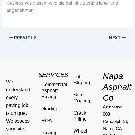
Casinos wie diesem wird sie definitiv zugänglicher und
angenehmer.
PREVIOUS
NEXT
SERVICES
Napa
Lot
We
Striping
Commercial
Asphalt
understand
Asphalt
Seal
Co
Paving
every
Coating
paving job
Address:
Grading
Crack
is unique.
608
Filling
HOA
We assess
Randolph St,
your site,
Napa, CA
Wheel
Paving