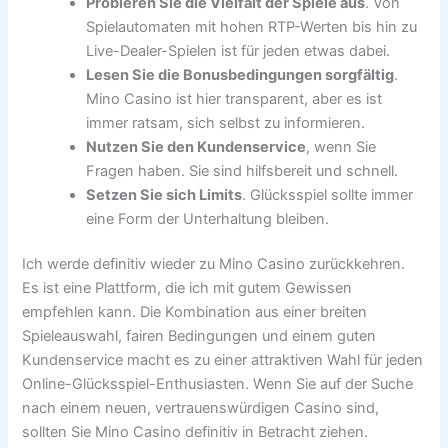
Probieren Sie die Vielfalt der Spiele aus
. Von
Spielautomaten mit hohen RTP-Werten bis hin zu
Live-Dealer-Spielen ist für jeden etwas dabei.
Lesen Sie die Bonusbedingungen sorgfältig
.
Mino Casino ist hier transparent, aber es ist
immer ratsam, sich selbst zu informieren.
Nutzen Sie den Kundenservice
, wenn Sie
Fragen haben. Sie sind hilfsbereit und schnell.
Setzen Sie sich Limits
. Glücksspiel sollte immer
eine Form der Unterhaltung bleiben.
Ich werde definitiv wieder zu Mino Casino zurückkehren.
Es ist eine Plattform, die ich mit gutem Gewissen
empfehlen kann. Die Kombination aus einer breiten
Spieleauswahl, fairen Bedingungen und einem guten
Kundenservice macht es zu einer attraktiven Wahl für jeden
Online-Glücksspiel-Enthusiasten. Wenn Sie auf der Suche
nach einem neuen, vertrauenswürdigen Casino sind,
sollten Sie Mino Casino definitiv in Betracht ziehen.